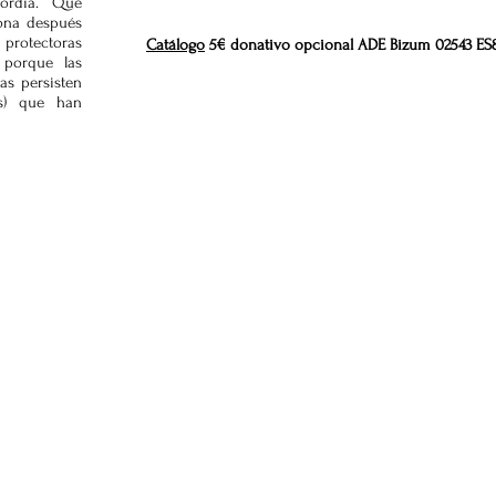
cordia. Que
ona después
protectoras
Catálogo
5€ donativo opcional ADE Bizum 02543 ES8
 porque las
as persisten
es) que han