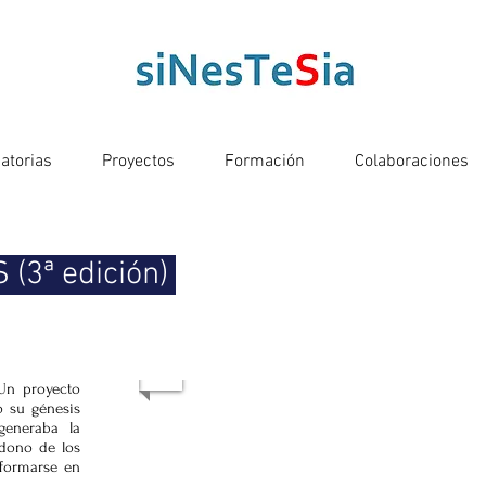
atorias
Proyectos
Formación
Colaboraciones
 (3ª edición)
 Un proyecto
 su génesis
generaba la
ndono de los
sformarse en