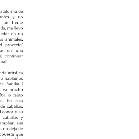
lataforma de
antes y un
r un frente
ida, me llevó
uedar en un
os animales.
l “proyecto”
arse en una
, continuar
mal.
ia artística
ndo hablamos
e familia (
ato va mucho
Por lo tanto
es. En esta
de caballos.
 Leonor y su
 caballos y
ampliar sus
s no deja de
opuesta que