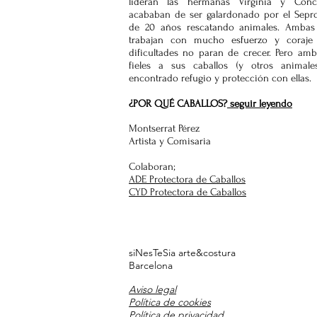
lideran las hermanas Virginia y Con
acababan de ser galardonado por el Sepr
de 20 años rescatando animales. Ambas 
trabajan con mucho esfuerzo y coraje
dificultades no paran de crecer. Pero amb
fieles a sus caballos (y otros animal
encontrado refugio y protección con ellas.
¿POR QUÉ CABALLOS?
seguir leyendo
Montserrat Pérez
Artista y Comisaria
Colaboran
;
ADE Protectora de Caballos
CYD Protectora de Caballos
siNesTeSia
arte&costura
Barcelona
Aviso legal
Política de cookies
Política de privacidad