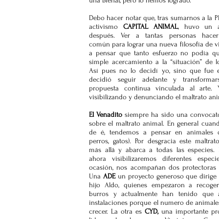
una Bienal, pero lo hemos logrado.
Debo hacer notar que, tras sumarnos a la P
activismo
CAPITAL ANIMAL
, huvo un 
después. Ver a tantas personas hace
común
para lograr una nueva filosofía de v
a pensar que tanto esfuerzo no podía q
simple acercamiento a la “situación” de l
Así pues no lo decidí yo, sino que fue e
decidió seguir adelante y transform
propuesta continua vinculada al arte. Y
visibilizando y denunciando el maltrato ani
El Venadito
siempre ha sido una convocator
sobre el maltrato animal. En general cua
de é, tendemos a pensar en animales d
perros, gatos). Por desgracia este maltr
más allá y abarca a todas las especies. 
ahora visibilizaremos diferentes especi
ocasión, nos acompañan dos protectoras 
Una
ADE
un proyecto generoso que dirige
hijo Aldo, quienes empezaron a recoger
burros y actualmente han tenido que 
instalaciones porque el numero de animale
crecer. La otra es
CYD,
una importante pr